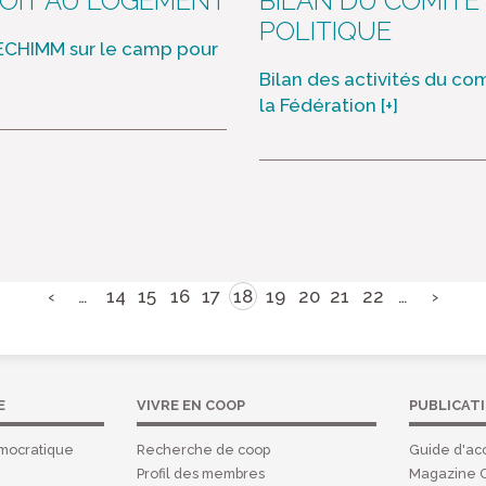
OIT AU LOGEMENT
BILAN DU COMITÉ
POLITIQUE
 FECHIMM sur le camp pour
Bilan des activités du co
la Fédération
[+]
‹
…
14
15
16
17
18
19
20
21
22
…
›
E
VIVRE EN COOP
PUBLICAT
mocratique
Recherche de coop
Guide d'acc
Profil des membres
Magazine 