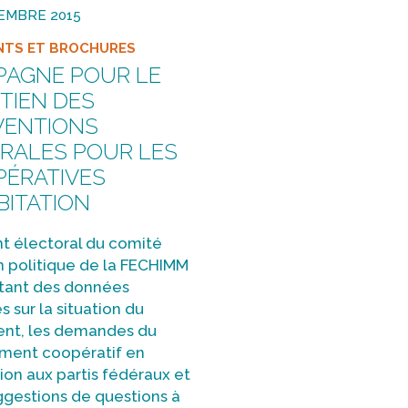
EMBRE 2015
NTS ET BROCHURES
AGNE POUR LE
TIEN DES
VENTIONS
RALES POUR LES
ÉRATIVES
BITATION
nt électoral du comité
n politique de la FECHIMM
tant des données
es sur la situation du
nt, les demandes du
ent coopératif en
ion aux partis fédéraux et
ggestions de questions à