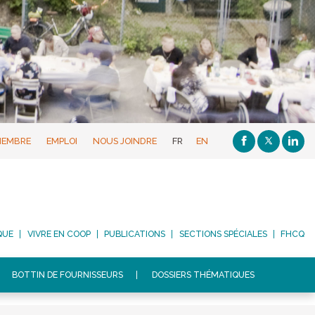
MEMBRE
EMPLOI
NOUS JOINDRE
FR
EN
QUE
VIVRE EN COOP
PUBLICATIONS
SECTIONS SPÉCIALES
FHCQ
BOTTIN DE FOURNISSEURS
DOSSIERS THÉMATIQUES