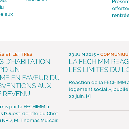
ses
Présen
du
offerte
ce aux
rentré
-
S ET LETTRES
23 JUIN 2015
COMMUNIQUÉ
S D’HABITATION
LA FECHIMM RÉAGIT
PD UN
LES LIMITES DU 
ME EN FAVEUR DU
Réaction de la FECHIMM à l
BVENTIONS AUX
logement social », publié
E REVENU
22 juin.
[+]
is par la FECHIMM à
 l’Ouest-de-l’Île du Chef
u NPD, M. Thomas Mulcair.