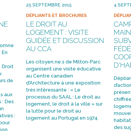
25 SEPTEMBRE 2015
4 SEPT
DÉPLIANTS ET BROCHURES
DÉPLIA
NE
LE DROIT AU
CAMP
LOGEMENT : VISITE
MAIN
GUIDÉE ET DISCUSSION
SUB
utomne
AU CCA
FÉDÉ
: En
COOP
Les citoyen.ne.s de Milton-Parc
D'HA
 Droit
organisent une visite éducative
u
au Centre canadien
Déplia
urs de
d’Architecture à une exposition
d’actio
très intéressante : « Le
présen
ls aux
processus du SAAL : Le droit au
chiffré
 : Des
logement, le droit à la ville » sur
logeme
un
la lutte pour le droit au
mouvem
tives :
logement au Portugal en 1974.
habitat
 pour
des su
ion.