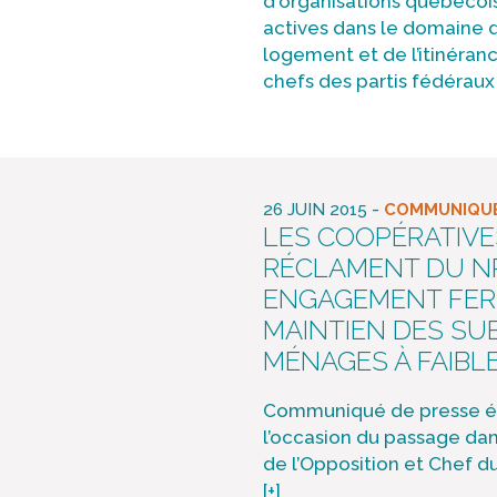
d'organisations québécoi
actives dans le domaine 
logement et de l’itinéran
chefs des partis fédéraux
-
26 JUIN 2015
COMMUNIQUÉ
LES COOPÉRATIVE
RÉCLAMENT DU N
ENGAGEMENT FER
MAINTIEN DES SU
MÉNAGES À FAIBL
Communiqué de presse ém
l’occasion du passage dans
de l’Opposition et Chef d
[+]