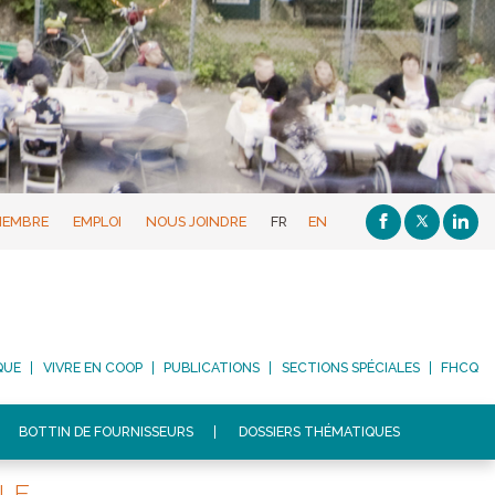
MEMBRE
EMPLOI
NOUS JOINDRE
FR
EN
QUE
VIVRE EN COOP
PUBLICATIONS
SECTIONS SPÉCIALES
FHCQ
BOTTIN DE FOURNISSEURS
DOSSIERS THÉMATIQUES
LLE