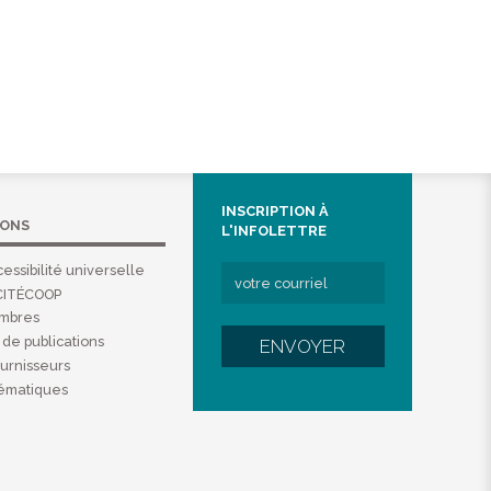
INSCRIPTION À
IONS
L'INFOLETTRE
essibilité universelle
CITÉCOOP
embres
de publications
ENVOYER
ournisseurs
hématiques