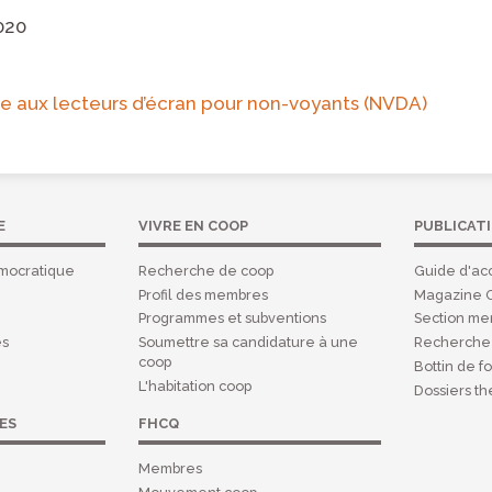
020
e aux lecteurs d’écran pour non-voyants (NVDA)
E
VIVRE EN COOP
PUBLICAT
mocratique
Recherche de coop
Guide d'acc
Profil des membres
Magazine 
Programmes et subventions
Section m
es
Soumettre sa candidature à une
Recherche 
coop
Bottin de f
L'habitation coop
Dossiers t
ES
FHCQ
Membres