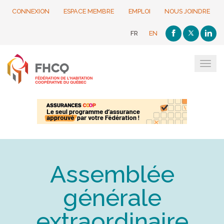
CONNEXION
ESPACE MEMBRE
EMPLOI
NOUS JOINDRE
FR
EN
Tog
navi
Assemblée
générale
extraordinaire