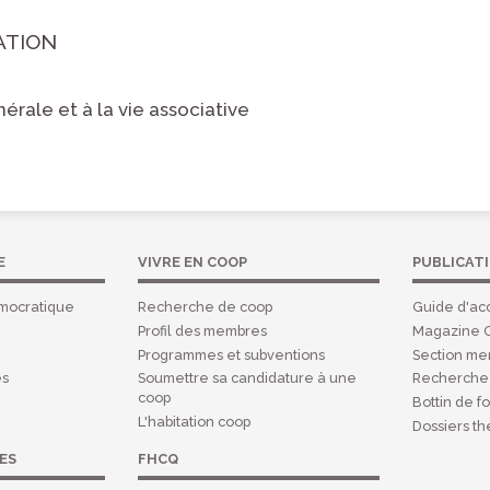
ATION
nérale et à la vie associative
E
VIVRE EN COOP
PUBLICAT
mocratique
Recherche de coop
Guide d'acc
Profil des membres
Magazine 
Programmes et subventions
Section m
es
Soumettre sa candidature à une
Recherche 
coop
Bottin de f
L'habitation coop
Dossiers t
ES
FHCQ