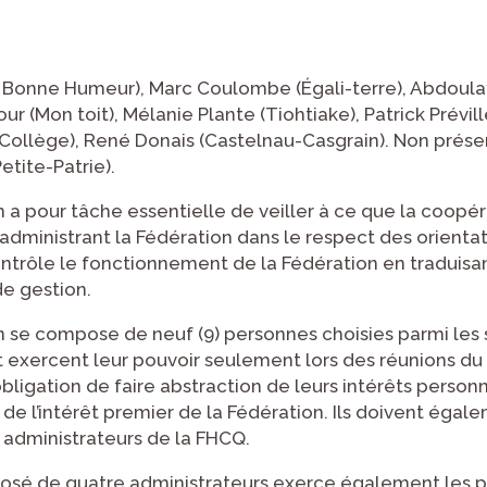
Bonne Humeur), Marc Coulombe (Égali-terre), Abdoulay
ur (Mon toit), Mélanie Plante (Tiohtiake), Patrick Prévill
ollège), René Donais (Castelnau-Casgrain). Non présen
etite-Patrie).
n a pour tâche essentielle de veiller à ce que la coopé
dministrant la Fédération dans le respect des orientat
ontrôle le fonctionnement de la Fédération en traduisan
de gestion.
on se compose de neuf (9) personnes choisies parmi les 
xercent leur pouvoir seulement lors des réunions du c
obligation de faire abstraction de leurs intérêts perso
 de l’intérêt premier de la Fédération. Ils doivent éga
administrateurs de la FHCQ.
sé de quatre administrateurs exerce également les p