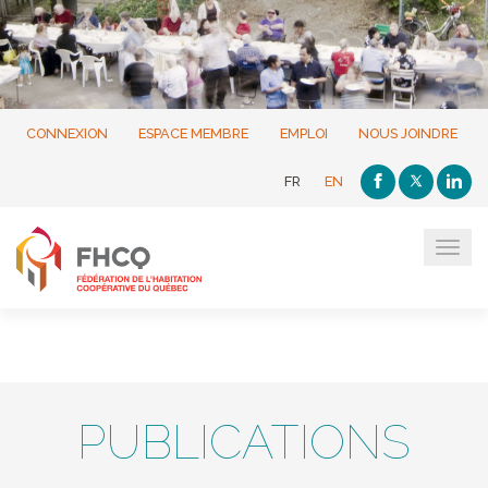
CONNEXION
ESPACE MEMBRE
EMPLOI
NOUS JOINDRE
FR
EN
Tog
navi
PUBLICATIONS