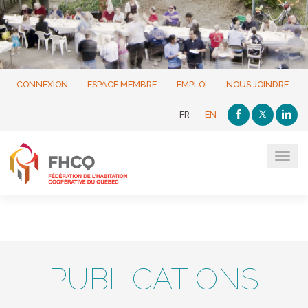
CONNEXION
ESPACE MEMBRE
EMPLOI
NOUS JOINDRE
FR
EN
Tog
navi
PUBLICATIONS