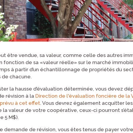
ut être vendue, sa valeur, comme celle des autres imm
en fonction de sa «valeur réelle» sur le marché immobil
emps à partir d’un échantillonnage de propriétés du sect
s de chacune.
ter la hausse d’évaluation déterminée, vous devez dépo
e révision à la
Direction de l'évaluation foncière de la 
 prévu à cet effet
. Vous devrez également acquitter les 
e la valeur de votre coopérative, ceux-ci pourront s’éta
e 5 M$).
 demande de révision, vous êtes tenus de payer votr