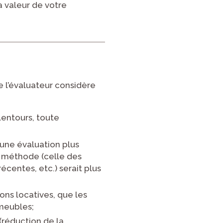
la valeur de votre
 l’évaluateur considère
lentours, toute
t une évaluation plus
e méthode (celle des
centes, etc.) serait plus
ons locatives, que les
mmeubles;
 (réduction de la