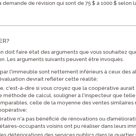
à la demande de révision qui sont de 75 $ à 1000 $ selon 
ER?
 doit faire état des arguments que vous souhaitez que
on. Les arguments suivants peuvent être invoqués.
 par l'immeuble sont nettement inférieurs à ceux des a
évaluation devrait refléter cette réalité;
te, c'est-à-dire si vous croyez que la coopérative aurai
e méthode de calcul, souligner à l'inspecteur que tell
mparables, celle de la moyenne des ventes similaires ré
oopérative;
rative n'a pas bénéficié de rénovations ou d’améliorati
étaires-occupants voisins ont pu réaliser dans leurs i
u, des détériorations des services publics dans le quartier