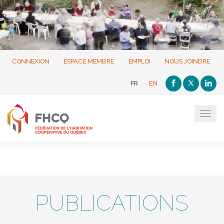
CONNEXION
ESPACE MEMBRE
EMPLOI
NOUS JOINDRE
FR
EN
Tog
navi
PUBLICATIONS