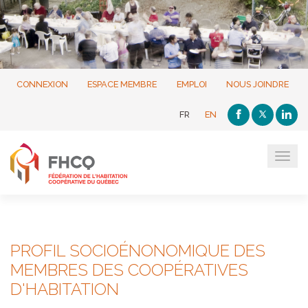
CONNEXION
ESPACE MEMBRE
EMPLOI
NOUS JOINDRE
FR
EN
Tog
navi
PROFIL SOCIOÉNONOMIQUE DES
MEMBRES DES COOPÉRATIVES
D'HABITATION