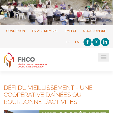
CONNEXION
ESPACE MEMBRE
EMPLOI
NOUS JOINDRE
FR
EN
Tog
navi
DÉFI DU VIEILLISSEMENT - UNE
COOPÉRATIVE D’AÎNÉES QUI
BOURDONNE D’ACTIVITÉS