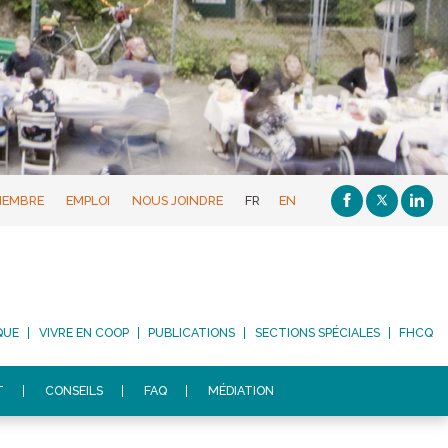
MEMBRE
EMPLOI
NOUS JOINDRE
FR
EN
QUE
VIVRE EN COOP
PUBLICATIONS
SECTIONS SPÉCIALES
FHCQ
T
CONSEILS
FAQ
MÉDIATION