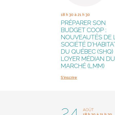
18 h 30 à 21 h 30
PRÉPARER SON
BUDGET COOP :
NOUVEAUTÉS DE 
SOCIÉTÉ D'HABITA
DU QUÉBEC (SHQ)
LOYER MÉDIAN DU
MARCHÉ (LMM)
S'inscrire
24
AOÛT
18 h 30 à 21 h 30