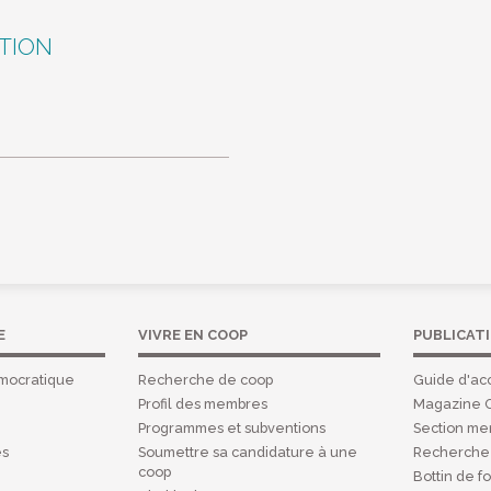
STION
E
VIVRE EN COOP
PUBLICAT
mocratique
Recherche de coop
Guide d'acc
Profil des membres
Magazine 
Programmes et subventions
Section m
es
Soumettre sa candidature à une
Recherche 
coop
Bottin de f