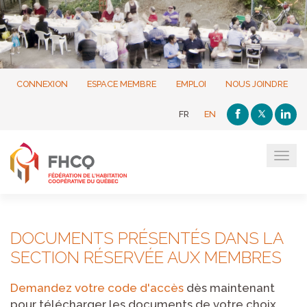
CONNEXION
ESPACE MEMBRE
EMPLOI
NOUS JOINDRE
FR
EN
Tog
navi
DOCUMENTS PRÉSENTÉS DANS LA
SECTION RÉSERVÉE AUX MEMBRES
Demandez votre code d'accès
dès maintenant
pour télécharger les documents de votre choix.