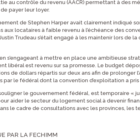
ettie au contrôle du revenu (AACR) permettant à des m
de payer leur loyer.
rnement de Stephen Harper avait clairement indiqué so
s aux locataires à faible revenu à l’échéance des conven
ustin Trudeau s’était engagé à les maintenir lors de 
 en s’engageant à mettre en place une ambitieuse strat
t libéral est revenu sur sa promesse. Le budget dép
ons de dollars répartis sur deux ans afin de prolonger l
ar le fédéral dont la convention d’exploitation a pris fi
e souligner le gouvernement fédéral, est temporaire « j
our aider le secteur du logement social à devenir fi
ns le cadre de consultations avec les provinces, les ter
UE PAR LA FECHIMM