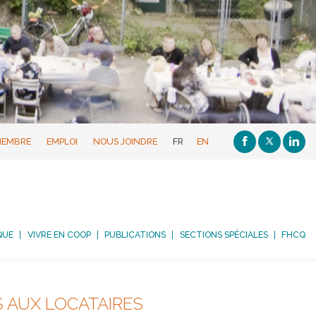
MEMBRE
EMPLOI
NOUS JOINDRE
FR
EN
QUE
VIVRE EN COOP
PUBLICATIONS
SECTIONS SPÉCIALES
FHCQ
 AUX LOCATAIRES