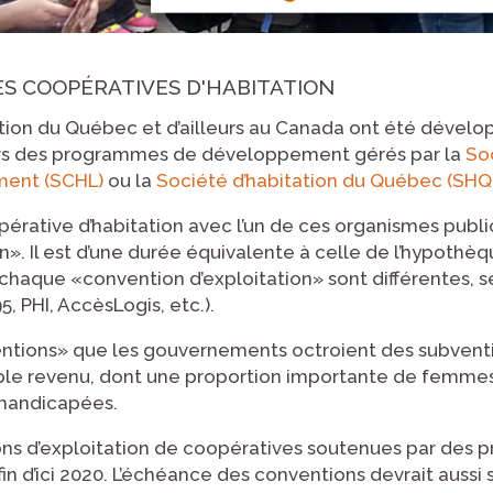
S COOPÉRATIVES D'HABITATION
tion du Québec et d’ailleurs au Canada ont été dévelo
ravers des programmes de développement gérés par la
So
ment (SCHL)
ou la
Société d’habitation du Québec (SHQ
opérative d’habitation avec l’un de ces organismes publ
n». Il est d’une durée équivalente à celle de l’hypothè
 chaque «convention d’exploitation» sont différentes,
, PHI, AccèsLogis, etc.).
entions» que les gouvernements octroient des subventi
ible revenu, dont une proportion importante de femmes
 handicapées.
ons d’exploitation de coopératives soutenues par des
n d’ici 2020. L’échéance des conventions devrait aussi si