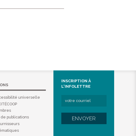
INSCRIPTION À
IONS
L'INFOLETTRE
essibilité universelle
CITÉCOOP
embres
de publications
ENVOYER
ournisseurs
hématiques