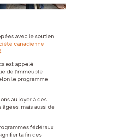
ppées avec le soutien
ciété canadienne
)
.
ics est appelé
que de l’immeuble
 selon le programme
ons au loyer à des
 âgées, mais aussi de
 programmes fédéraux
gnifier la fin des