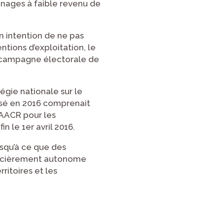
énages à faible revenu de
n intention de ne pas
tions d’exploitation, le
la campagne électorale de
égie nationale sur le
osé en 2016 comprenait
’AACR pour les
n le 1er avril 2016.
usqu’à ce que des
nancièrement autonome
ritoires et les