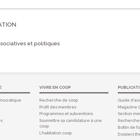
ATION
ssociatives et politiques
E
VIVRE EN COOP
PUBLICAT
mocratique
Recherche de coop
Guide d'acc
Profil des membres
Magazine 
Programmes et subventions
Section m
es
Soumettre sa candidature à une
Recherche 
coop
Bottin de f
L'habitation coop
Dossiers t