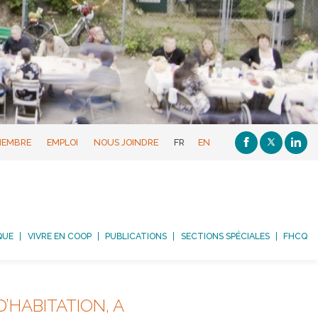
MEMBRE
EMPLOI
NOUS JOINDRE
FR
EN
QUE
VIVRE EN COOP
PUBLICATIONS
SECTIONS SPÉCIALES
FHCQ
’HABITATION, A