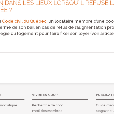
N DANS LES LIEUX LORSQU’IL REFUSE 
ÉE ?
du
Code civil du Québec
, un locataire membre d’une coop
erme de son bail en cas de refus de l’augmentation prop
gie du logement pour faire fixer son loyer (voir article
E
VIVRE EN COOP
PUBLICAT
mocratique
Recherche de coop
Guide d'acc
Profil des membres
Magazine 