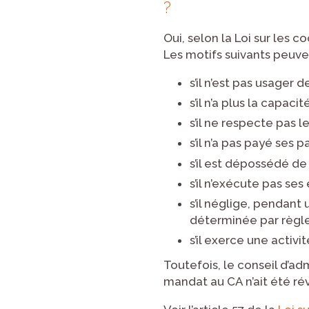
?
Oui, selon la Loi sur les 
Les motifs suivants peuve
s’il n’est pas usager 
s’il n’a plus la capac
s’il ne respecte pas 
s’il n’a pas payé ses
s’il est dépossédé de 
s’il n’exécute pas s
s’il néglige, pendant
déterminée par règl
s’il exerce une activ
Toutefois, le conseil d’a
mandat au CA n’ait été ré