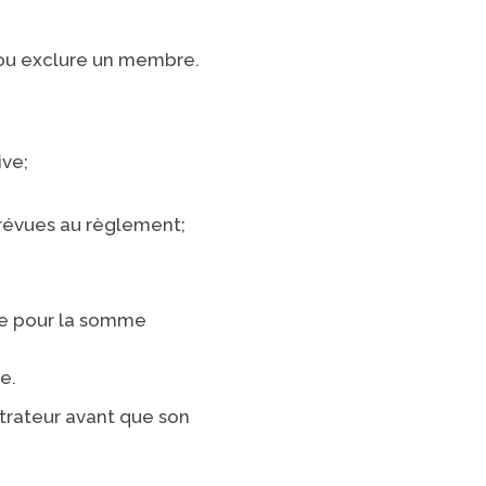
e ou exclure un membre.
ive;
 prévues au règlement;
ive pour la somme
e.
strateur avant que son