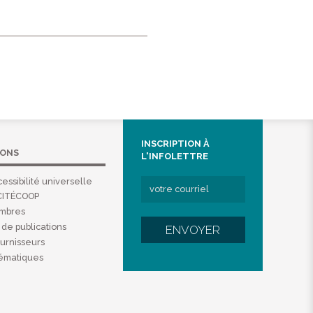
INSCRIPTION À
IONS
L'INFOLETTRE
essibilité universelle
CITÉCOOP
embres
de publications
ENVOYER
ournisseurs
hématiques