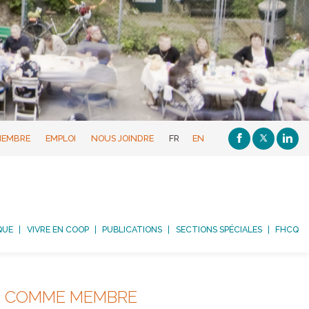
MEMBRE
EMPLOI
NOUS JOINDRE
FR
EN
QUE
VIVRE EN COOP
PUBLICATIONS
SECTIONS SPÉCIALES
FHCQ
RE COMME MEMBRE