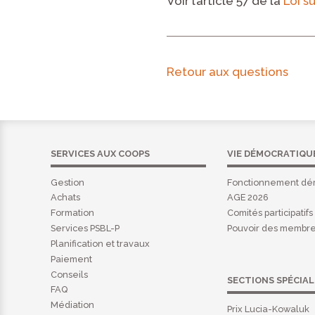
Voir l’article 57 de la
Loi s
Retour aux questions
SERVICES AUX COOPS
VIE DÉMOCRATIQU
Gestion
Fonctionnement dé
Achats
AGE 2026
Formation
Comités participatifs
Services PSBL-P
Pouvoir des membr
Planification et travaux
Paiement
Conseils
SECTIONS SPÉCIAL
FAQ
Médiation
Prix Lucia-Kowaluk