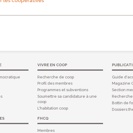
ur les coopératives
E
VIVRE EN COOP
PUBLICAT
mocratique
Recherche de coop
Guide d'acc
Profil des membres
Magazine 
Programmes et subventions
Section m
es
Soumettre sa candidature à une
Recherche 
coop
Bottin de f
L'habitation coop
Dossiers t
ES
FHCQ
Membres