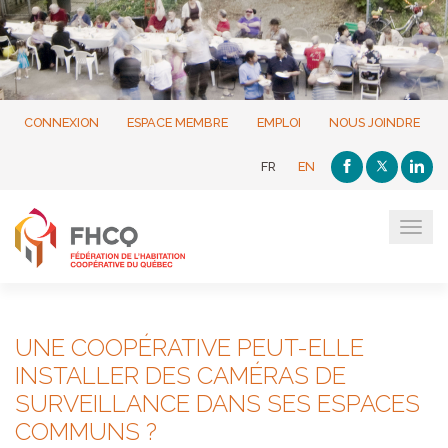
CONNEXION
ESPACE MEMBRE
EMPLOI
NOUS JOINDRE
FR
EN
Tog
navi
UNE COOPÉRATIVE PEUT-ELLE
INSTALLER DES CAMÉRAS DE
SURVEILLANCE DANS SES ESPACES
COMMUNS ?