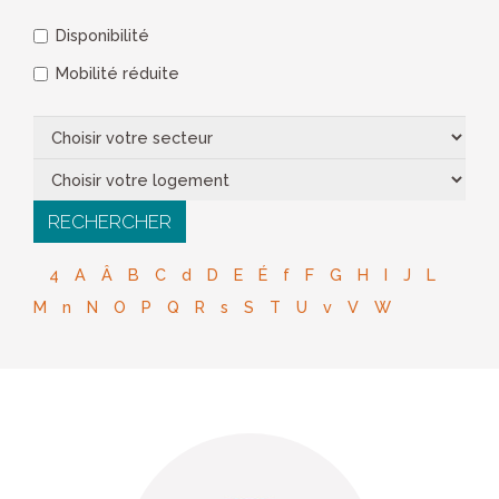
Disponibilité
Mobilité réduite
4
A
Â
B
C
d
D
E
É
f
F
G
H
I
J
L
M
n
N
O
P
Q
R
s
S
T
U
v
V
W