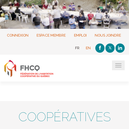
CONNEXION
ESPACE MEMBRE
EMPLOI
NOUS JOINDRE
FR
EN
Tog
navi
COOPÉRATIVES