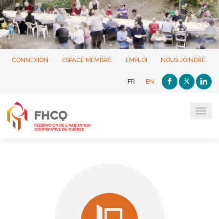
CONNEXION
ESPACE MEMBRE
EMPLOI
NOUS JOINDRE
FR
EN
Tog
navi