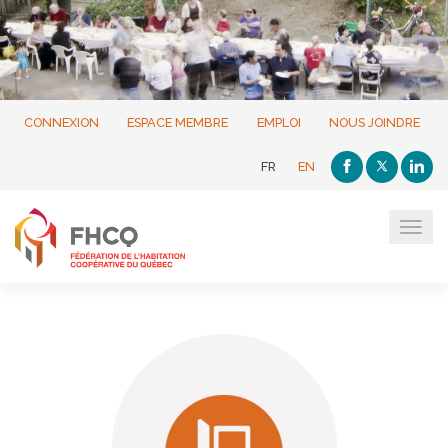
CONNEXION
ESPACE MEMBRE
EMPLOI
NOUS JOINDRE
FR
EN
Tog
navi