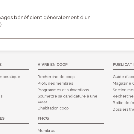
nages bénéficient généralement d'un
)
E
VIVRE EN COOP
PUBLICAT
mocratique
Recherche de coop
Guide d'acc
Profil des membres
Magazine 
Programmes et subventions
Section m
es
Soumettre sa candidature à une
Recherche 
coop
Bottin de f
L'habitation coop
Dossiers t
ES
FHCQ
Membres