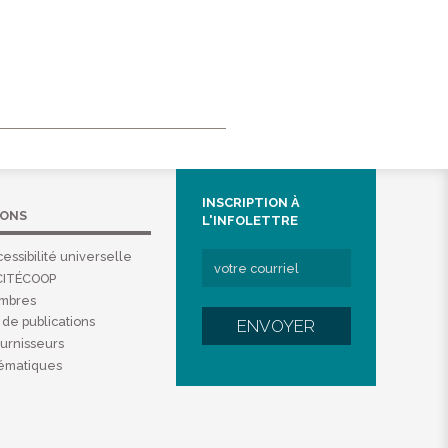
INSCRIPTION À
IONS
L'INFOLETTRE
essibilité universelle
CITÉCOOP
embres
de publications
ENVOYER
ournisseurs
hématiques