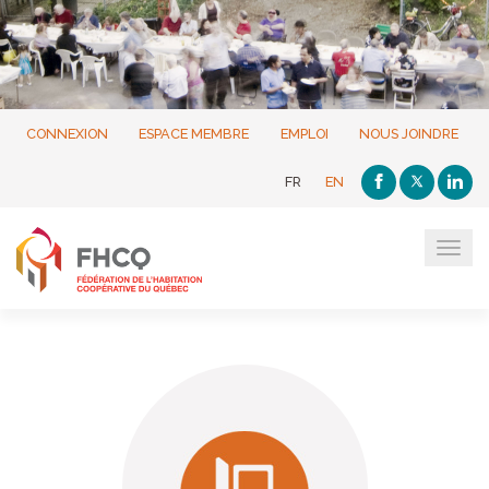
CONNEXION
ESPACE MEMBRE
EMPLOI
NOUS JOINDRE
FR
EN
Tog
navi