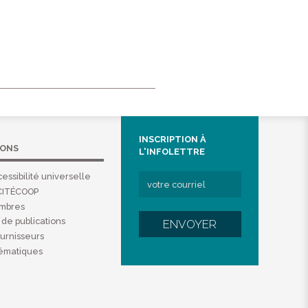
INSCRIPTION À
IONS
L'INFOLETTRE
essibilité universelle
CITÉCOOP
embres
de publications
ENVOYER
ournisseurs
hématiques