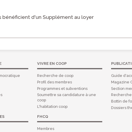
 bénéficient d'un Supplément au loyer
E
VIVRE EN COOP
PUBLICAT
mocratique
Recherche de coop
Guide d'acc
Profil des membres
Magazine 
Programmes et subventions
Section m
es
Soumettre sa candidature à une
Recherche 
coop
Bottin de f
L'habitation coop
Dossiers t
ES
FHCQ
Membres