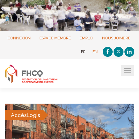
CONNEXION
ESPACE MEMBRE
EMPLOI
NOUS JOINDRE
FR
EN
Tog
navi
AccèsLogis