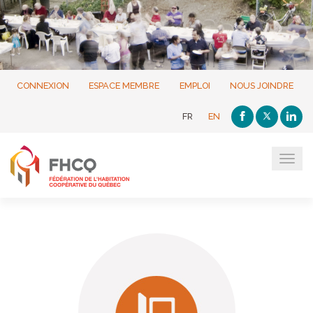
CONNEXION
ESPACE MEMBRE
EMPLOI
NOUS JOINDRE
FR
EN
Tog
navi