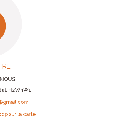
IRE
-NOUS
réal, H2W 1W1
n@gmail.com