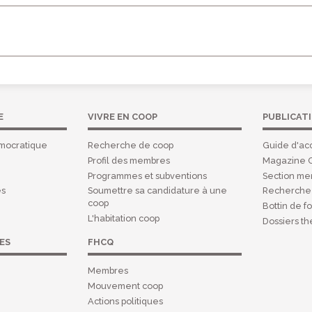
E
VIVRE EN COOP
PUBLICAT
mocratique
Recherche de coop
Guide d'acc
Profil des membres
Magazine 
Programmes et subventions
Section m
es
Soumettre sa candidature à une
Recherche 
coop
Bottin de f
L'habitation coop
Dossiers t
ES
FHCQ
Membres
Mouvement coop
Actions politiques