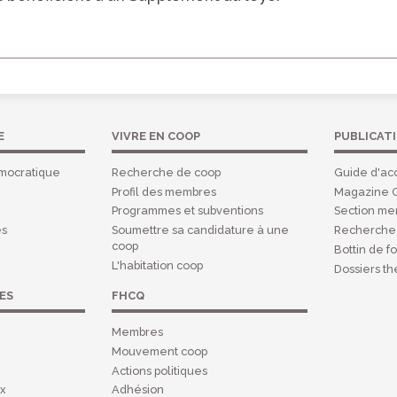
E
VIVRE EN COOP
PUBLICAT
mocratique
Recherche de coop
Guide d'acc
Profil des membres
Magazine 
Programmes et subventions
Section m
es
Soumettre sa candidature à une
Recherche 
coop
Bottin de f
L'habitation coop
Dossiers t
ES
FHCQ
Membres
Mouvement coop
Actions politiques
ux
Adhésion