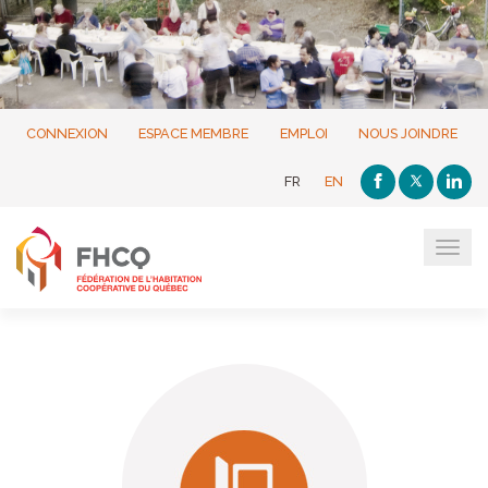
CONNEXION
ESPACE MEMBRE
EMPLOI
NOUS JOINDRE
FR
EN
Tog
navi