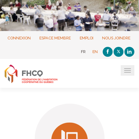
CONNEXION
ESPACE MEMBRE
EMPLOI
NOUS JOINDRE
FR
EN
Tog
navi