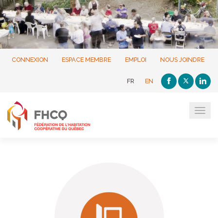
CONNEXION
ESPACE MEMBRE
EMPLOI
NOUS JOINDRE
FR
EN
Tog
navi