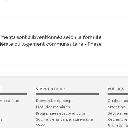
ments sont subventionnés selon la formule
 fédérale du logement communautaire - Phase
E
VIVRE EN COOP
PUBLICAT
mocratique
Recherche de coop
Guide d'acc
Profil des membres
Magazine 
Programmes et subventions
Section m
es
Soumettre sa candidature à une
Recherche 
coop
Bottin de f