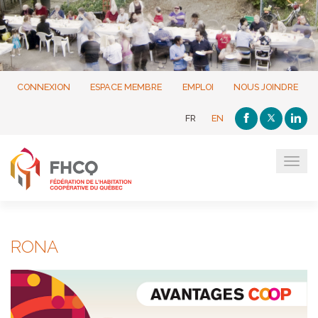
CONNEXION
ESPACE MEMBRE
EMPLOI
NOUS JOINDRE
FR
EN
Tog
navi
RONA