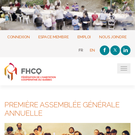
CONNEXION
ESPACE MEMBRE
EMPLOI
NOUS JOINDRE
FR
EN
Tog
navi
PREMIÈRE ASSEMBLÉE GÉNÉRALE
ANNUELLE