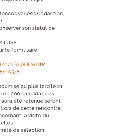
ences variées (rédaction,
)
conserver son statut de
DATURE
r le formulaire
d/e/1FAIpQLSestP-
EmA5zF-
umise au plus tard le 21
m de 200 candidatures.
 aura été retenue seront
. Lors de cette rencontre,
cernant la visite du
elles.
omité de sélection