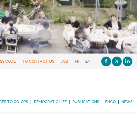
SS CODE
TO CONTACT US
JOB
FR
EN
CES TO CO-OPS
DEMOCRATIC LIFE
PUBLICATIONS
FHCQ
NEWS