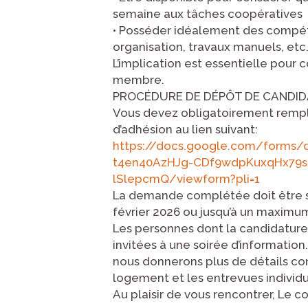
semaine aux tâches coopératives
• Posséder idéalement des compét
organisation, travaux manuels, etc.
L’implication est essentielle pour 
membre.
PROCÉDURE DE DÉPÔT DE CANDI
Vous devez obligatoirement rempli
d’adhésion au lien suivant:
https://docs.google.com/forms/
t4en40AzHJg-CDf9wdpKuxqHx79s
lSlepcmQ/viewform?pli=1
La demande complétée doit être so
février 2026 ou jusqu’à un maximu
Les personnes dont la candidature
invitées à une soirée d’information
nous donnerons plus de détails con
logement et les entrevues individu
Au plaisir de vous rencontrer, Le c