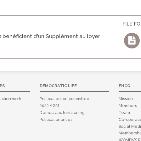
FILE F
 bénéficient d'un Supplément au loyer
PS
DEMOCRATIC LIFE
FHCQ
uction work
Political action committee
Mission
2022 AGM
Members
Democratic functioning
Team
Political priorities
Co-operat
Social Medi
Membershi
WOMEN’S R